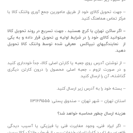
– جهت تحویل کالای خود از طریق مامورین جمع آوری وانتک کالا با
مرکز تماس هماهنگ کنید.
– اگر ساکن تهران یا کرج هستید ، جهت تسریع در روند تحویل کالا
میتوانید کالای خود را در شرایط اولیه ی تحویل قرار داده و به یکی
از
نمایندگیهای تیپاکس
معرفی شده توسط وانتک کالا تحویل
دهید.
– از نوشتن آدرس روی جعبه یا کارتن اصلی کالا، جداً خودداری کنید
و در صورت لزوم ، جعبه اصلی محصول را درون کارتن دیگری
گذاشته، آن را ارسال کنید.
– بسته خود را به آدرس زیر ارسال کنید.
استان تهران – شهر تهران – صندوق پستی: 1131619555
هزینه ارسال چطور محاسبه خواهد شد؟
– اگر ایراد فنی، وجود مغایرت فنی یا فیزیکی یا آسیب دیدگی
ظاهری، به تایید کارشناسان خدمات پس از فروش وانتک کالا برسد،