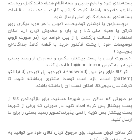
بسته‌بندی شود و لوازم جانبی و همه اقلام همراه مانند کابل، ریموت،
باطری، دفترچه راهنما، کارت گارانتی، کارت بیمه، بند و قطعات
بسته‌بندی به همراه کالای اصلی ارسال شود.
– برچسب‌زدن یا نوشتن توضیحات، آدرس یا هر مورد دیگری روی
کارتن یا جعبه اصلی کالا و یا پاره و مخدوش کردن آن، امکان
استفاده از ضمانت بازگشت را از بین خواهد برد. (در صورت لزوم،
توضیحات خود را پشت فاکتور خرید یا قطعه کاغذ جداگانه‌ای
بنویسید.)
-درصورت ارسال با پست پیشتاز، عکس و تصویری از رسید پستی
تهیه و به آدرس Info@one-tech.ir ایمیل کنید.
– اگر کالا دارای رمز عبور (Password)، آی دی، اپل آی دی (id)یا الگو
(pattern) است، لازم است توسط مشتری برداشته شود، تا
کارشناسان دیجی‌کالا امکان تست آن را داشته باشند.
در صورتی که ساکن سایر شهرها هستید، برای بازگرداندن کالا از
پست پیشتاز پس کرایه اقدام کنید .در صورتی که برخی از شهرها
پست پیشتاز پس کرایه را نمی پذیرند،تصویر رسید پستی را برای ما
ارسال کنید.
اگر ساکن تهران هستید، برای مرجوع کردن کالای خود می توانید به
دو شیوه زیر اقدام کنید.