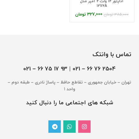
آداپتور 12 ولت 2 آمپر مدل
12V2A
327,000
تومان
385,000
تومان
تماس با وانتک
– 021
2504 76 66 – 021 | 93 17 75 66
تهران – خیابان جمهوری – تقاطع حافظ – پاساژ نادری – طبقه دوم –
واحد
1
شبکه های اجتماعی ما را دنبال کنید