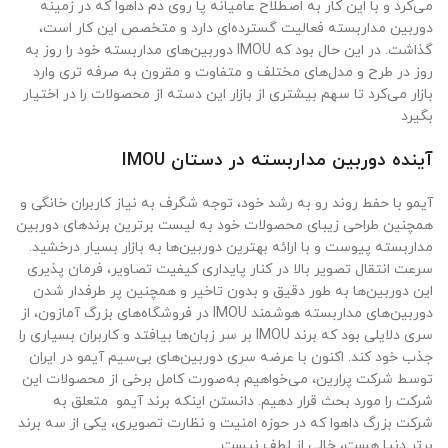
می‌کرد و با این کار به اصطلاح عامیانه پا روی دم داهوا که در زمینه
دوربین مداربسته فعالیت گسترده‌ای دارد و متخصص این کار است،
گذاشت. در این حال بود که IMOU دوربین‌های مداربسته خود را روز به
روز در طرح و مدل‌های مختلف و متفاوت و مقرون به صرفه تری وارد
بازار می‌کرد تا سهم بیشتری از بازار این دسته از محصولات را در اختیار
بگیرد
آینده دوربین مداربسته در دستان IMOU
آیمو با حفط روند رو به رشد خود، توجه شگرف به نیاز کاربران خانگی و
همچنین طراحی زیبای محصولات خود به لیست برترین برندهای دوربین
مداربسته پیوست و با ارائه بهترین دوربین‌ها به بازار بسیار درخشید.
سرعت انتقال تصویر بالا در کنار پایداری کیفیت تصاویر، فرمان پذیری
این دوربین‌ها به طور دقیق و بدون تاخیر و همچنین پر طرفدار شدن
دوربین‌های مداربسته هوشمند IMOU در فروشگاه‌های بزرگ آمازون، از
سری دلایلی بود که برند IMOU بر سر زبان‌ها بیافتد و کاربران بسیاری را
جذب خود کند. اکنون با عرضه سری دوربین‌های بی‌سیم آیمو در ایران
توسط شرکت پرارین، می‌خواهیم به‌صورت کامل برخی از محصولات این
شرکت را مورد بحث قرار دهیم. دانستن اینکه برند آیمو متعلق به
شرکت بزرگ داهوا که در حوزه امنیت و نظارت تصویری، یکی از سه برند
برتر دنیا هست، خالی از لطف نیست.