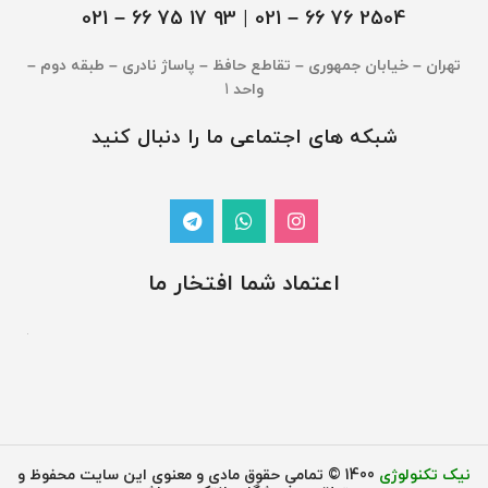
– 021
2504 76 66 – 021 | 93 17 75 66
تهران – خیابان جمهوری – تقاطع حافظ – پاساژ نادری – طبقه دوم –
واحد
1
شبکه های اجتماعی ما را دنبال کنید
اعتماد شما افتخار ما
نیک تکنولوژی
1400 © تمامی حقوق مادی و معنوی این سایت محفوظ و