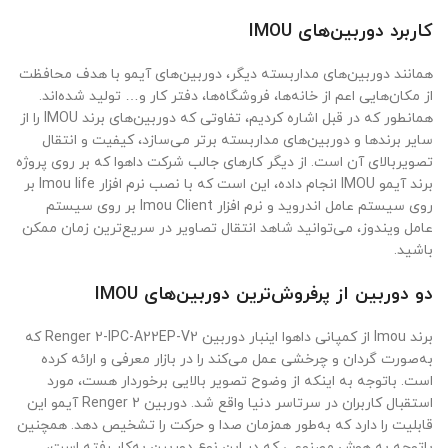
کاربرد دوربین‌های IMOU
همانند دوربین‌های مداربسته دیگر، دوربین‌های آیمو با هدف محافظت
از مکان‌هایی اعم از خانه‌ها، فروشگاه‌ها، دفتر کار و… تولید شده‌اند.
همانطور که در قبل اشاره کردیم، تفاوتی که دوربین‌های برند IMOU را از
سایر برندها و دوربین‌های مداربسته برتر می‌سازد، کیفیت و انتقال
تصویربالای آن است. از دیگر کارهای جالب شرکت داهوا که بر روی پروژه
برند آیمو IMOU انجام داده، این است که با نصب نرم افزار Imou life بر
روی سیستم عامل اندروید و نرم افزار Imou Client بر روی سیستم
عامل ویندوز، می‌توانید شاهد انتقال تصاویر در سریع‌ترین زمان ممکن
باشید.
دو دوربین از پرفروش‌ترین دوربین‌های IMOU
برند Imou از کمپانی داهوا اینبار دوربین Renger 2-IPC-A22EP-V2 که
به‌صورت گردان و چرخشی عمل می‌کند را در بازار معرفی و ارائه کرده
است. باتوجه به اینکه از وضوح تصویر بالایی برخوردار هست، مورد
استقبال کاربران در سرتاسر دنیا واقع شد. دوربین Renger 2 آیمو این
قابلیت را دارد که به‌طور همزمان صدا و حرکت را تشخیص دهد. همچنین
باتوجه به هوش مصنوعی که در این نوع دوربین به‌کار رفته است،