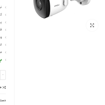
نر
کی
پش
بزرگنمایی تصویر
قا
ور
لن
مو
12 ماه گار
م
دست