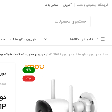
فروشگاه اینترنتی وانتک
آموزش
تماس با ما
دسته بندی کالاها
دوربین مداربسته
دست
خانه
دوربین مداربسته
دوربین Wireless
دوربین مداربسته تحت شبکه بولت آیمو مدل P
-2%
دورب
ویژه
000
MP