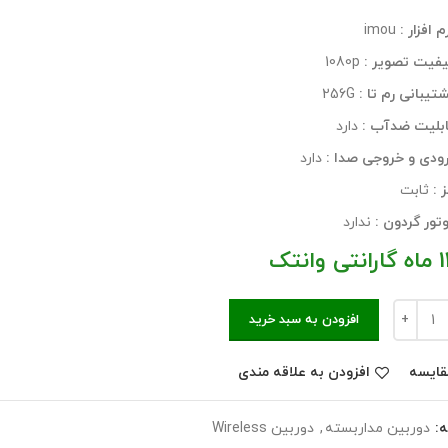
م افزار
:
imou
فیت تصویر :
1080p
تیبانی رم تا :
256G
بلیت ضدآب :
دارد
ودی و خروجی صدا :
دارد
ز :
ثابت
تور گردون :
ندارد
انتی وانتک
افزودن به سبد خرید
قایسه
افزودن به علاقه مندی
ه:
دوربین مداربسته
,
دوربین Wireless