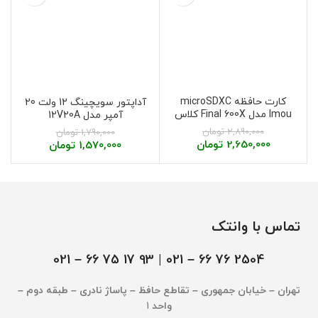
کارت حافظه microSDXC
آداپتور سویچینگ 12 ولت 20
Imou مدل Final 600X کلاس
آمپر مدل 12V20A
10 ظرفیت 32G گیگابایت
2,890,000
تومان
1,790,000
تومان
2,650,000
تومان
1,570,000
تومان
تماس با وانتک
– 021
2504 76 66 – 021 | 93 17 75 66
تهران – خیابان جمهوری – تقاطع حافظ – پاساژ نادری – طبقه دوم –
واحد
1