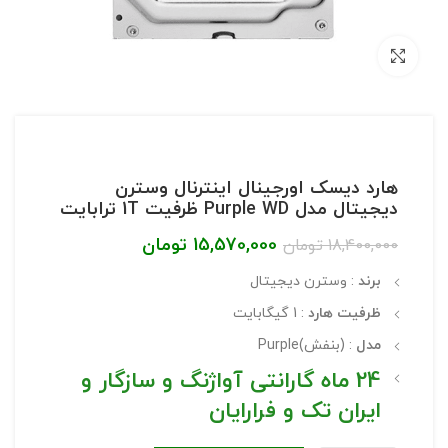
بزرگنمایی تصویر
هارد دیسک اورجینال اینترنال وسترن
دیجیتال مدل Purple WD ظرفیت 1T ترابایت
15,570,000
تومان
18,400,000
تومان
برند
: وسترن دیجیتال
ظرفیت هارد
: 1 گیگابایت
مدل
: (بنفش)Purple
24 ماه گارانتی آواژنگ و سازگار و
ایران تک و فرارایان